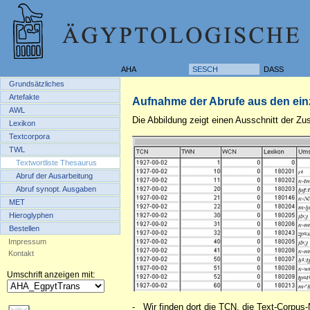
AHA
SESCH
DASS
Grundsätzliches
Artefakte
Aufnahme der Abrufe aus den ei
AWL
Die Abbildung zeigt einen Ausschnitt der
Lexikon
Textcorpora
TWL
Textwortliste Thesaurus
Abruf der Ausarbeitung
Abruf synopt. Ausgaben
MET
Hieroglyphen
Bestellen
Impressum
Kontakt
Umschrift anzeigen mit:
-
Wir finden dort die TCN, die Text-Corpu