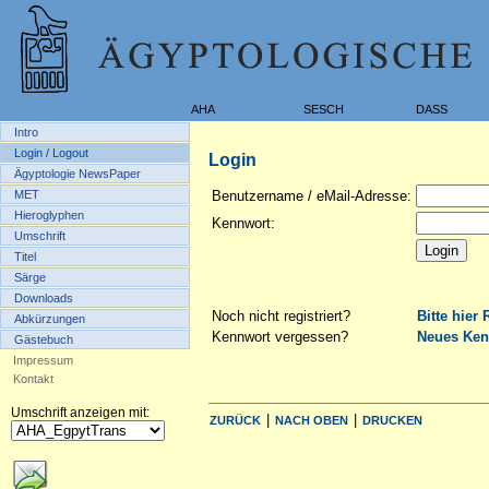
AHA
SESCH
DASS
Intro
Login / Logout
Login
Ägyptologie NewsPaper
MET
Benutzername / eMail-Adresse:
Hieroglyphen
Kennwort:
Umschrift
Titel
Särge
Downloads
Noch nicht registriert?
Bitte hier 
Abkürzungen
Kennwort vergessen?
Neues Ken
Gästebuch
Impressum
Kontakt
Umschrift anzeigen mit:
|
|
ZURÜCK
NACH OBEN
DRUCKEN