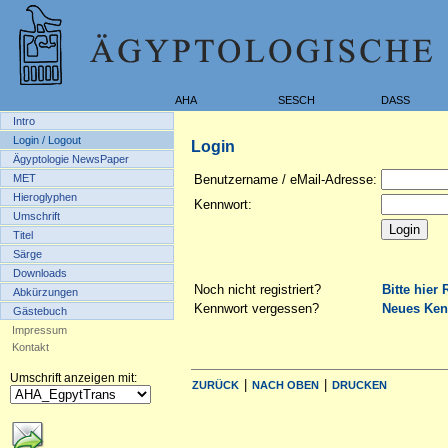
AHA
SESCH
DASS
Intro
Login / Logout
Login
Ägyptologie NewsPaper
MET
Benutzername / eMail-Adresse:
Hieroglyphen
Kennwort:
Umschrift
Titel
Särge
Downloads
Noch nicht registriert?
Bitte hier 
Abkürzungen
Kennwort vergessen?
Neues Ken
Gästebuch
Impressum
Kontakt
Umschrift anzeigen mit:
|
|
ZURÜCK
NACH OBEN
DRUCKEN