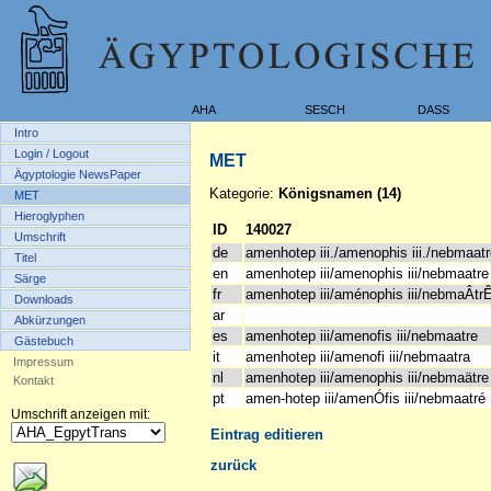
AHA
SESCH
DASS
Intro
Login / Logout
MET
Ägyptologie NewsPaper
Kategorie:
Königsnamen (14)
MET
Hieroglyphen
ID
140027
Umschrift
de
amenhotep iii./amenophis iii./nebmaat
Titel
en
amenhotep iii/amenophis iii/nebmaatre
Särge
fr
amenhotep iii/aménophis iii/nebmaÂtr
Downloads
ar
Abkürzungen
es
amenhotep iii/amenofis iii/nebmaatre
Gästebuch
it
amenhotep iii/amenofi iii/nebmaatra
Impressum
nl
amenhotep iii/amenophis iii/nebmaätre
Kontakt
pt
amen-hotep iii/amenÓfis iii/nebmaatré
Umschrift anzeigen mit:
Eintrag editieren
zurück