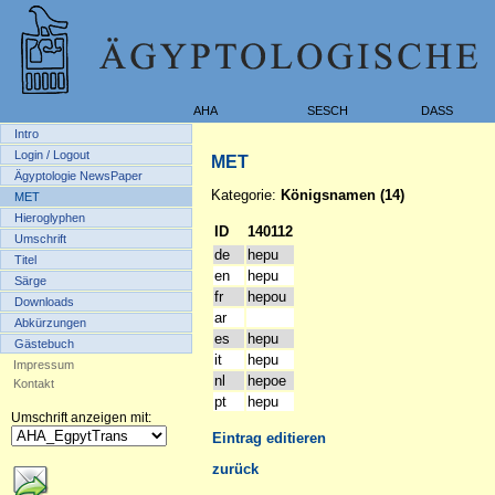
AHA
SESCH
DASS
Intro
Login / Logout
MET
Ägyptologie NewsPaper
Kategorie:
Königsnamen (14)
MET
Hieroglyphen
ID
140112
Umschrift
de
hepu
Titel
en
hepu
Särge
fr
hepou
Downloads
ar
Abkürzungen
es
hepu
Gästebuch
it
hepu
Impressum
nl
hepoe
Kontakt
pt
hepu
Umschrift anzeigen mit:
Eintrag editieren
zurück