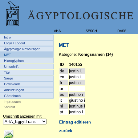
AHA
SESCH
DASS
Intro
Login / Logout
MET
Ägyptologie NewsPaper
Kategorie:
Königsnamen (14)
MET
Hieroglyphen
ID
140155
Umschrift
de
justin i.
Titel
en
justin i
Särge
fr
justin i
Downloads
ar
Abkürzungen
es
justino i
Gästebuch
it
giustino i
Impressum
nl
justinus i
Kontakt
pt
justino i
Umschrift anzeigen mit:
Eintrag editieren
zurück