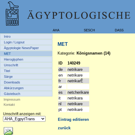
AHA
SESCH
DASS
Intro
Login / Logout
MET
Ägyptologie NewsPaper
Kategorie:
Königsnamen (14)
MET
Hieroglyphen
ID
140249
Umschrift
de
netrikare
Titel
en
netrikare
Särge
fr
netrikarÊ
Downloads
ar
Abkürzungen
es
netcherikare
Gästebuch
it
netrikara
Impressum
nl
netrikare
Kontakt
pt
netrikaré
Umschrift anzeigen mit:
Eintrag editieren
zurück