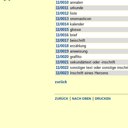
11/0010
annalen
11/0011
urkunde
11/0012
liste
11/0013
onomasticon
11/0014
kalender
11/0015
glosse
11/0016
brief
11/0017
beischrift
11/0018
erzählung
11/0019
anweisung
11/0020
graffito
11/0021
sekundärtext oder -inschrift
11/0022
sonstiger text oder sonstige inschri
11/0023
Inschrift eines Herzens
zurück
|
|
ZURÜCK
NACH OBEN
DRUCKEN