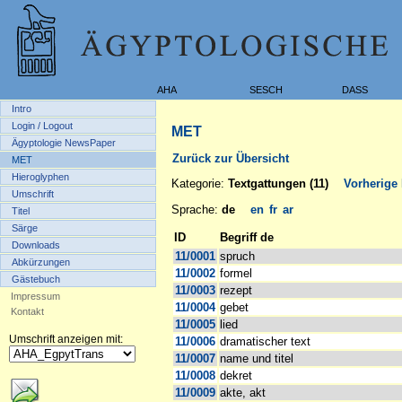
AHA
SESCH
DASS
Intro
Login / Logout
MET
Ägyptologie NewsPaper
Zurück zur Übersicht
MET
Hieroglyphen
Kategorie:
Textgattungen (11)
Vorherige 
Umschrift
Sprache:
de
en
fr
ar
Titel
Särge
ID
Begriff de
Downloads
11/0001
spruch
Abkürzungen
11/0002
formel
Gästebuch
11/0003
rezept
Impressum
11/0004
gebet
Kontakt
11/0005
lied
Umschrift anzeigen mit:
11/0006
dramatischer text
11/0007
name und titel
11/0008
dekret
11/0009
akte, akt