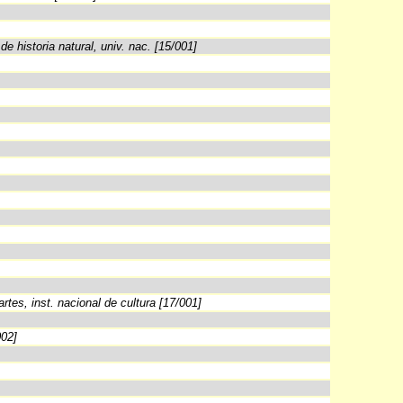
de historia natural, univ. nac. [15/001]
rtes, inst. nacional de cultura [17/001]
002]