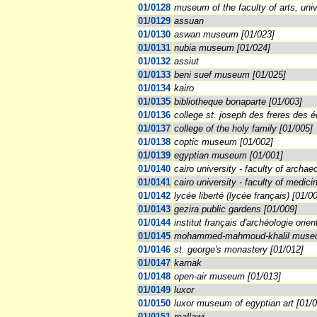
01/0128
museum of the faculty of arts, univ
01/0129
assuan
01/0130
aswan museum [01/023]
01/0131
nubia museum [01/024]
01/0132
assiut
01/0133
beni suef museum [01/025]
01/0134
kairo
01/0135
bibliotheque bonaparte [01/003]
01/0136
college st. joseph des freres des 
01/0137
college of the holy family [01/005]
01/0138
coptic museum [01/002]
01/0139
egyptian museum [01/001]
01/0140
cairo university - faculty of arch
01/0141
cairo university - faculty of medici
01/0142
lycée liberté (lycée français) [01/0
01/0143
gezira public gardens [01/009]
01/0144
institut français d'archéologie orien
01/0145
mohammed-mahmoud-khalil museu
01/0146
st. george's monastery [01/012]
01/0147
karnak
01/0148
open-air museum [01/013]
01/0149
luxor
01/0150
luxor museum of egyptian art [01/
01/0151
mallawi