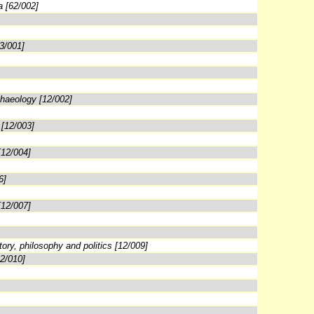
a [62/002]
3/001]
chaeology [12/002]
 [12/003]
[12/004]
6]
[12/007]
tory, philosophy and politics [12/009]
12/010]