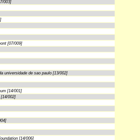
07/003]
]
ont [07/009]
da universidade de sao paulo [13/002]
eum [14/001]
 [14/002]
004]
foundation [14/006]