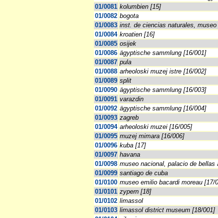
01/0081
kolumbien [15]
01/0082
bogota
01/0083
inst. de ciencias naturales, museo 
01/0084
kroatien [16]
01/0085
osijek
01/0086
ägyptische sammlung [16/001]
01/0087
pula
01/0088
arheoloski muzej istre [16/002]
01/0089
split
01/0090
ägyptische sammlung [16/003]
01/0091
varazdin
01/0092
ägyptische sammlung [16/004]
01/0093
zagreb
01/0094
arheoloski muzei [16/005]
01/0095
muzej mimara [16/006]
01/0096
kuba [17]
01/0097
havana
01/0098
museo nacional, palacio de bellas a
01/0099
santiago de cuba
01/0100
museo emilio bacardi moreau [17/
01/0101
zypern [18]
01/0102
limassol
01/0103
limassol district museum [18/001]