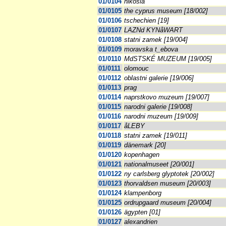
01/0104
nikosia
01/0105
the cyprus museum [18/002]
01/0106
tschechien [19]
01/0107
LAZNd KYNåWART
01/0108
statni zamek [19/004]
01/0109
moravska t_ebova
01/0110
MdSTSKÉ MUZEUM [19/005]
01/0111
olomouc
01/0112
oblastni galerie [19/006]
01/0113
prag
01/0114
naprstkovo muzeum [19/007]
01/0115
narodni galerie [19/008]
01/0116
narodni muzeum [19/009]
01/0117
åLEBY
01/0118
statni zamek [19/011]
01/0119
dänemark [20]
01/0120
kopenhagen
01/0121
nationalmuseet [20/001]
01/0122
ny carlsberg glyptotek [20/002]
01/0123
thorvaldsen museum [20/003]
01/0124
klampenborg
01/0125
ordrupgaard museum [20/004]
01/0126
ägypten [01]
01/0127
alexandrien