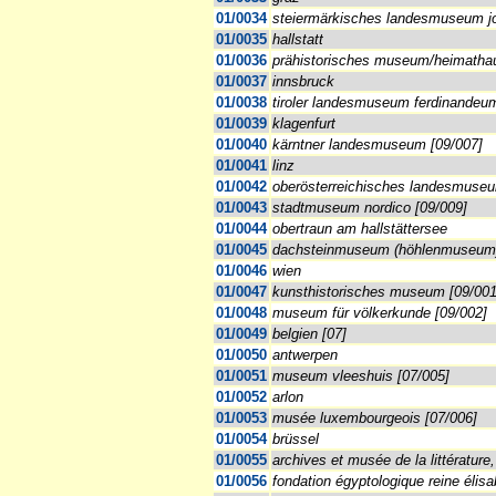
01/0034
steiermärkisches landesmuseum j
01/0035
hallstatt
01/0036
prähistorisches museum/heimathau
01/0037
innsbruck
01/0038
tiroler landesmuseum ferdinandeum
01/0039
klagenfurt
01/0040
kärntner landesmuseum [09/007]
01/0041
linz
01/0042
oberösterreichisches landesmuseu
01/0043
stadtmuseum nordico [09/009]
01/0044
obertraun am hallstättersee
01/0045
dachsteinmuseum (höhlenmuseum)
01/0046
wien
01/0047
kunsthistorisches museum [09/001
01/0048
museum für völkerkunde [09/002]
01/0049
belgien [07]
01/0050
antwerpen
01/0051
museum vleeshuis [07/005]
01/0052
arlon
01/0053
musée luxembourgeois [07/006]
01/0054
brüssel
01/0055
archives et musée de la littérature,
01/0056
fondation égyptologique reine élisa