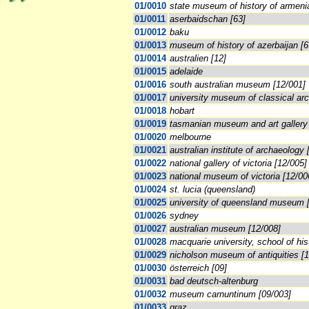
01/0010
state museum of history of armeni
01/0011
aserbaidschan [63]
01/0012
baku
01/0013
museum of history of azerbaijan [6
01/0014
australien [12]
01/0015
adelaide
01/0016
south australian museum [12/001]
01/0017
university museum of classical ar
01/0018
hobart
01/0019
tasmanian museum and art gallery
01/0020
melbourne
01/0021
australian institute of archaeology 
01/0022
national gallery of victoria [12/005]
01/0023
national museum of victoria [12/00
01/0024
st. lucia (queensland)
01/0025
university of queensland museum 
01/0026
sydney
01/0027
australian museum [12/008]
01/0028
macquarie university, school of his
01/0029
nicholson museum of antiquities [
01/0030
österreich [09]
01/0031
bad deutsch-altenburg
01/0032
museum carnuntinum [09/003]
01/0033
graz