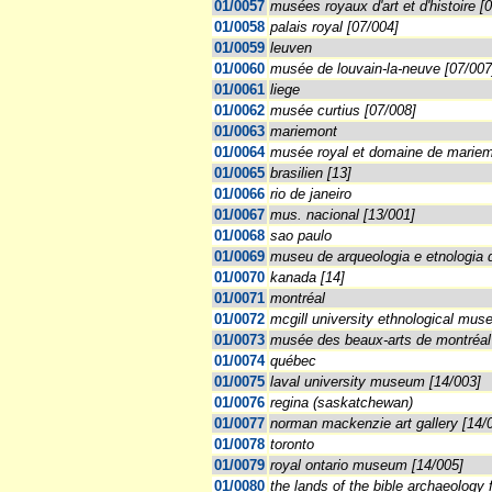
01/0057
musées royaux d'art et d'histoire [
01/0058
palais royal [07/004]
01/0059
leuven
01/0060
musée de louvain-la-neuve [07/007
01/0061
liege
01/0062
musée curtius [07/008]
01/0063
mariemont
01/0064
musée royal et domaine de mariem
01/0065
brasilien [13]
01/0066
rio de janeiro
01/0067
mus. nacional [13/001]
01/0068
sao paulo
01/0069
museu de arqueologia e etnologia 
01/0070
kanada [14]
01/0071
montréal
01/0072
mcgill university ethnological mus
01/0073
musée des beaux-arts de montréal
01/0074
québec
01/0075
laval university museum [14/003]
01/0076
regina (saskatchewan)
01/0077
norman mackenzie art gallery [14/
01/0078
toronto
01/0079
royal ontario museum [14/005]
01/0080
the lands of the bible archaeology 