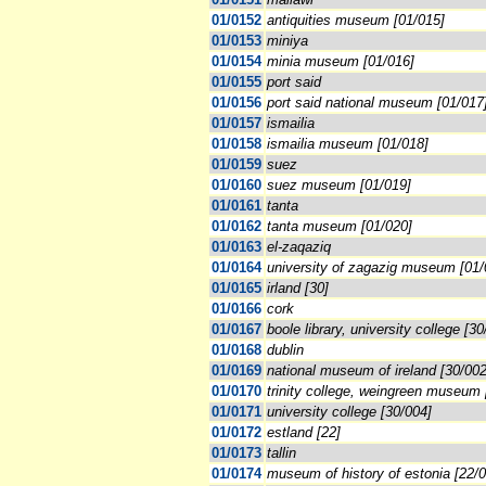
01/0152
antiquities museum [01/015]
01/0153
miniya
01/0154
minia museum [01/016]
01/0155
port said
01/0156
port said national museum [01/017
01/0157
ismailia
01/0158
ismailia museum [01/018]
01/0159
suez
01/0160
suez museum [01/019]
01/0161
tanta
01/0162
tanta museum [01/020]
01/0163
el-zaqaziq
01/0164
university of zagazig museum [01/
01/0165
irland [30]
01/0166
cork
01/0167
boole library, university college [30
01/0168
dublin
01/0169
national museum of ireland [30/002
01/0170
trinity college, weingreen museum 
01/0171
university college [30/004]
01/0172
estland [22]
01/0173
tallin
01/0174
museum of history of estonia [22/