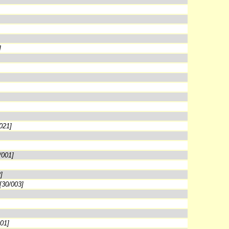
]
021]
/001]
]
[30/003]
001]