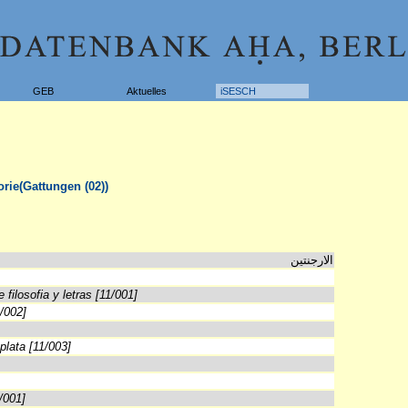
GEB
Aktuelles
iSESCH
rie(Gattungen (02))
الارجنتين
filosofia y letras [11/001]
1/002]
plata [11/003]
/001]