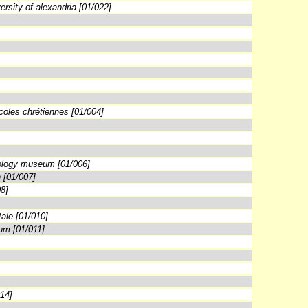
ersity of alexandria [01/022]
écoles chrétiennes [01/004]
aeology museum [01/006]
n [01/007]
08]
tale [01/010]
m [01/011]
014]