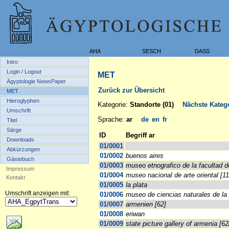
AHA
SESCH
DASS
Intro
Login / Logout
MET
Ägyptologie NewsPaper
Zurück zur Übersicht
MET
Hieroglyphen
Kategorie:
Standorte (01)
Nächste Katego
Umschrift
Sprache:
ar
de
en
fr
Titel
Särge
ID
Begriff ar
Downloads
01/0001
Abkürzungen
01/0002
buenos aires
Gästebuch
01/0003
museo etnografico de la facultad de 
Impressum
01/0004
museo nacional de arte oriental [1
Kontakt
01/0005
la plata
Umschrift anzeigen mit:
01/0006
museo de ciencias naturales de la 
01/0007
armenien [62]
01/0008
eriwan
01/0009
state picture gallery of armenia [62