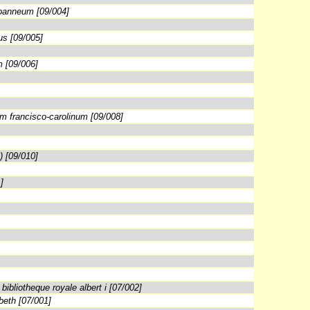
oanneum [09/004]
s [09/005]
 [09/006]
m francisco-carolinum [09/008]
 [09/010]
]
 bibliotheque royale albert i [07/002]
beth [07/001]