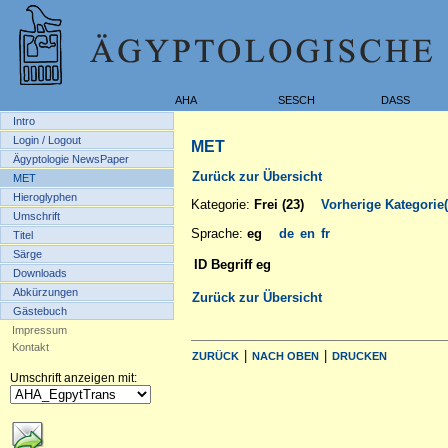
AHA
SESCH
DASS
Intro
Login / Logout
MET
Ägyptologie NewsPaper
Zurück zur Übersicht
MET
Hieroglyphen
Kategorie:
Frei (23)
Vorherige Kategori
Umschrift
Sprache:
eg
de
en
fr
Titel
Särge
ID
Begriff eg
Downloads
Abkürzungen
Zurück zur Übersicht
Gästebuch
Impressum
Kontakt
|
|
ZURÜCK
NACH OBEN
DRUCKEN
Umschrift anzeigen mit: