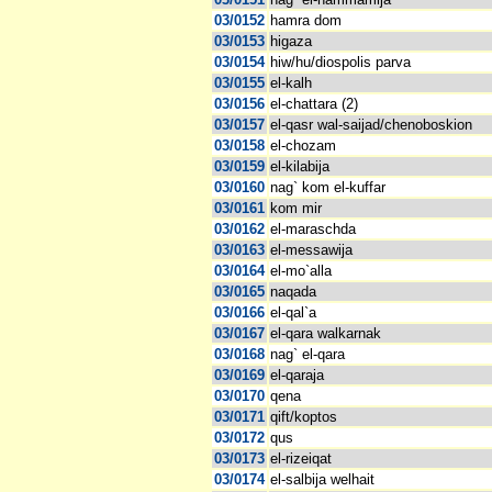
03/0152
hamra dom
03/0153
higaza
03/0154
hiw/hu/diospolis parva
03/0155
el-kalh
03/0156
el-chattara (2)
03/0157
el-qasr wal-saijad/chenoboskion
03/0158
el-chozam
03/0159
el-kilabija
03/0160
nag` kom el-kuffar
03/0161
kom mir
03/0162
el-maraschda
03/0163
el-messawija
03/0164
el-mo`alla
03/0165
naqada
03/0166
el-qal`a
03/0167
el-qara walkarnak
03/0168
nag` el-qara
03/0169
el-qaraja
03/0170
qena
03/0171
qift/koptos
03/0172
qus
03/0173
el-rizeiqat
03/0174
el-salbija welhait