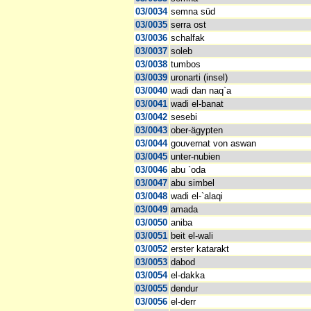
03/0034
semna süd
03/0035
serra ost
03/0036
schalfak
03/0037
soleb
03/0038
tumbos
03/0039
uronarti (insel)
03/0040
wadi dan naq`a
03/0041
wadi el-banat
03/0042
sesebi
03/0043
ober-ägypten
03/0044
gouvernat von aswan
03/0045
unter-nubien
03/0046
abu `oda
03/0047
abu simbel
03/0048
wadi el-`alaqi
03/0049
amada
03/0050
aniba
03/0051
beit el-wali
03/0052
erster katarakt
03/0053
dabod
03/0054
el-dakka
03/0055
dendur
03/0056
el-derr