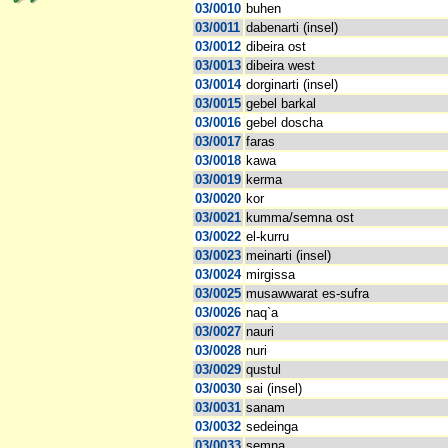
03/0010
buhen
03/0011
dabenarti (insel)
03/0012
dibeira ost
03/0013
dibeira west
03/0014
dorginarti (insel)
03/0015
gebel barkal
03/0016
gebel doscha
03/0017
faras
03/0018
kawa
03/0019
kerma
03/0020
kor
03/0021
kumma/semna ost
03/0022
el-kurru
03/0023
meinarti (insel)
03/0024
mirgissa
03/0025
musawwarat es-sufra
03/0026
naq`a
03/0027
nauri
03/0028
nuri
03/0029
qustul
03/0030
sai (insel)
03/0031
sanam
03/0032
sedeinga
03/0033
semna