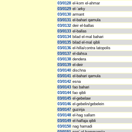
03/0128
el-kom el-ahmar
03/0129
el-`arky
03/0130
armant
03/0131
el-bahari qamula
03/0132
deir el-ballas
03/0133
el-ballas
03/0134
bilad el-mal bahari
03/0135
bilad el-mal qibli
03/0136
el-hilla/contra latopolis
03/0137
el-dahsa
03/0138
dendera
03/0139
el-deir
03/0140
dischna
03/0141
el-bahari qamula
03/0142
esna
03/0143
fao bahari
03/0144
fao qibli
03/0145
el-gebelaw
03/0146
el-gebelin/gebelein
03/0147
guzirija
03/0148
el-hag sallam
03/0149
el-halfaja qibli
03/0150
nag hamadi
03/0151
nag` el-hammamija