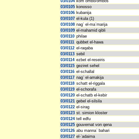
03/0104
kom ombo/ombos
03/0105
konosso
03/0106
kubanija
03/0107
el-kula (1)
03/0108
nag` el-ma`marija
03/0109
el-mahamid qibli
03/0110
philae
03/0111
qubbet el-hawa
03/0112
el-raqaba
03/0113
sebil
03/0114
ezbet el-reseiris
03/0115
geziret sehel
03/0116
el-schallal
03/0117
nag` el-amakija
03/0118
schatt el-riggala
03/0119
el-schorafa
03/0120
el-schatb el-kebir
03/0121
gebel el-silsila
03/0122
el-sirag
03/0123
st. simion kloster
03/0124
tell edfu
03/0125
gouvernat von qena
03/0126
abu manna` bahari
03/0127
el-`adaima