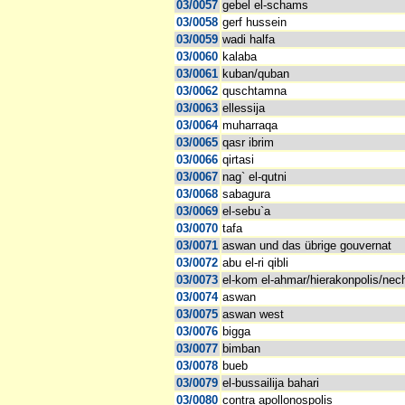
03/0057
gebel el-schams
03/0058
gerf hussein
03/0059
wadi halfa
03/0060
kalaba
03/0061
kuban/quban
03/0062
quschtamna
03/0063
ellessija
03/0064
muharraqa
03/0065
qasr ibrim
03/0066
qirtasi
03/0067
nag` el-qutni
03/0068
sabagura
03/0069
el-sebu`a
03/0070
tafa
03/0071
aswan und das übrige gouvernat
03/0072
abu el-ri qibli
03/0073
el-kom el-ahmar/hierakonpolis/nec
03/0074
aswan
03/0075
aswan west
03/0076
bigga
03/0077
bimban
03/0078
bueb
03/0079
el-bussailija bahari
03/0080
contra apollonospolis