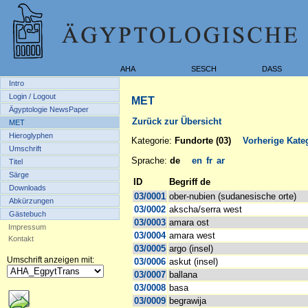
AHA
SESCH
DASS
Intro
Login / Logout
MET
Ägyptologie NewsPaper
Zurück zur Übersicht
MET
Hieroglyphen
Kategorie:
Fundorte (03)
Vorherige Kateg
Umschrift
Sprache:
de
en
fr
ar
Titel
Särge
ID
Begriff de
Downloads
03/0001
ober-nubien (sudanesische orte)
Abkürzungen
03/0002
akscha/serra west
Gästebuch
03/0003
amara ost
Impressum
03/0004
amara west
Kontakt
03/0005
argo (insel)
Umschrift anzeigen mit:
03/0006
askut (insel)
03/0007
ballana
03/0008
basa
03/0009
begrawija