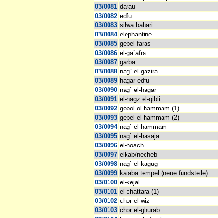
03/0081
darau
03/0082
edfu
03/0083
silwa bahari
03/0084
elephantine
03/0085
gebel faras
03/0086
el-ga`afra
03/0087
garba
03/0088
nag` el-gazira
03/0089
hagar edfu
03/0090
nag` el-hagar
03/0091
el-hagz el-qibli
03/0092
gebel el-hammam (1)
03/0093
gebel el-hammam (2)
03/0094
nag` el-hammam
03/0095
nag` el-hasaja
03/0096
el-hosch
03/0097
elkab/necheb
03/0098
nag` el-kagug
03/0099
kalaba tempel (neue fundstelle)
03/0100
el-kejal
03/0101
el-chattara (1)
03/0102
chor el-wiz
03/0103
chor el-ghurab