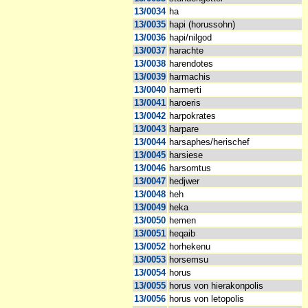
13/0034
ha
13/0035
hapi (horussohn)
13/0036
hapi/nilgod
13/0037
harachte
13/0038
harendotes
13/0039
harmachis
13/0040
harmerti
13/0041
haroeris
13/0042
harpokrates
13/0043
harpare
13/0044
harsaphes/herischef
13/0045
harsiese
13/0046
harsomtus
13/0047
hedjwer
13/0048
heh
13/0049
heka
13/0050
hemen
13/0051
heqaib
13/0052
horhekenu
13/0053
horsemsu
13/0054
horus
13/0055
horus von hierakonpolis
13/0056
horus von letopolis