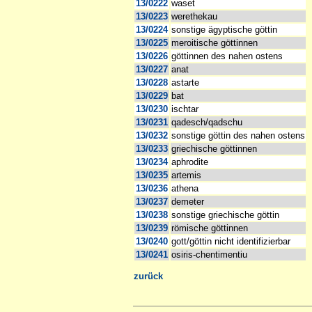
13/0222
waset
13/0223
werethekau
13/0224
sonstige ägyptische göttin
13/0225
meroitische göttinnen
13/0226
göttinnen des nahen ostens
13/0227
anat
13/0228
astarte
13/0229
bat
13/0230
ischtar
13/0231
qadesch/qadschu
13/0232
sonstige göttin des nahen ostens
13/0233
griechische göttinnen
13/0234
aphrodite
13/0235
artemis
13/0236
athena
13/0237
demeter
13/0238
sonstige griechische göttin
13/0239
römische göttinnen
13/0240
gott/göttin nicht identifizierbar
13/0241
osiris-chentimentiu
zurück