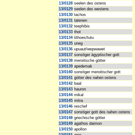
13/0128
seelen des ostens
13/0129
seelen des westens
13/0130
tachos
13/0131
tatenen
13/0132
teephibis
13/0133
thot
13/0134
tithoes/tutu
13/0135
uneg
13/0136
upuaut/wepwawet
13/0137
sonstiger ägyptischer gott
13/0138
meroitische götter
13/0139
apedemak
13/0140
sonstiger meroitischer gott
13/0141
götter des nahen ostens
13/0142
baal
13/0143
hauron
13/0144
mikal
13/0145
mitra
13/0146
reschef
13/0147
sonstiger gott des nahen ostens
13/0148
griechische götter
13/0149
agathos daimon
13/0150
apollon
13/0151
ares