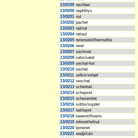
13/0199
nechbet
13/0200
nephthys
13/0201
nut
13/0202
pachet
13/0203
rait/rat
13/0204
rattaui
13/0205
renenutet/thermuthis
13/0206
reret
13/0207
sachmet
13/0208
satis/satet
13/0209
sechat-hor
13/0210
sechet
13/0211
selkis/selqet
13/0212
seschat
13/0213
schentait
13/0214
schepset
13/0215
schesemtet
13/0216
sothis/sopdet
13/0217
tait/tayet
13/0218
taweret/thoeris
13/0219
tefenet/tefnut
13/0220
tjenenet
13/0221
wadjit/uto