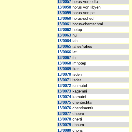
13/0057
horus von edfu
13/0058
horus von libyen
13/0059
horus von pe
13/0060
horus-sched
13/0061
horus-chentechtai
13/0062
hotep
13/0063
hu
13/0064
iah
13/0065
iahes/rahes
13/0066
iati
13/0067
ihi
13/0068
imhotep
13/0069
iker
13/0070
isden
13/0071
isdes
13/0072
iunmutef
13/0073
kagemni
13/0074
kamutef
13/0075
chentechtai
13/0076
chentimentiu
13/0077
chepre
13/0078
cherti
13/0079
chnum
13/0080
chons