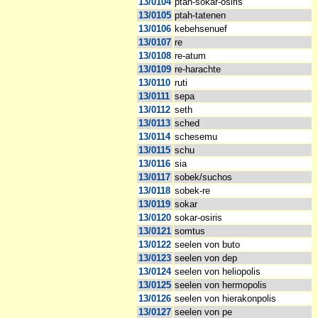
13/0104
ptah-sokar-osiris
13/0105
ptah-tatenen
13/0106
kebehsenuef
13/0107
re
13/0108
re-atum
13/0109
re-harachte
13/0110
ruti
13/0111
sepa
13/0112
seth
13/0113
sched
13/0114
schesemu
13/0115
schu
13/0116
sia
13/0117
sobek/suchos
13/0118
sobek-re
13/0119
sokar
13/0120
sokar-osiris
13/0121
somtus
13/0122
seelen von buto
13/0123
seelen von dep
13/0124
seelen von heliopolis
13/0125
seelen von hermopolis
13/0126
seelen von hierakonpolis
13/0127
seelen von pe