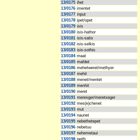
13/0175
ihet
13/0176
imentet
13/0177
input
13/0178
ipet/opet
13/0179
isis
13/0180
isis-hathor
13/0181
isis-satis
13/0182
isis-selkis
13/0183
isis-sothis
13/0184
maat
13/0185
mafdet
13/0186
mehetweret/methyer
13/0187
mehit
13/0188
menet/mentet
13/0189
menhit
13/0190
meret
13/0191
meresger/meretseger
13/0192
mes(e)chenet
13/0193
mut
13/0194
naunet
13/0195
nebethetepet
13/0196
nebetuu
13/0197
nehemetaui
13/0198
neith