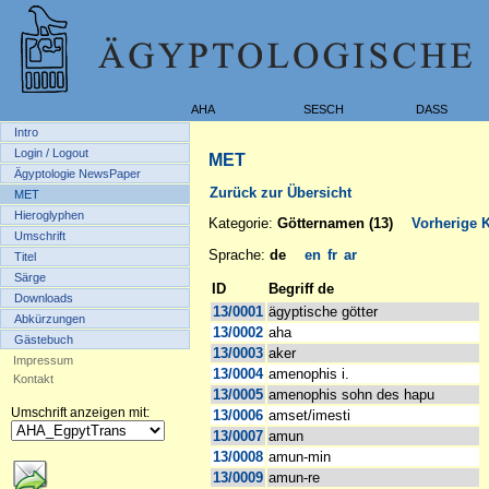
AHA
SESCH
DASS
Intro
Login / Logout
MET
Ägyptologie NewsPaper
Zurück zur Übersicht
MET
Hieroglyphen
Kategorie:
Götternamen (13)
Vorherige K
Umschrift
Sprache:
de
en
fr
ar
Titel
Särge
ID
Begriff de
Downloads
13/0001
ägyptische götter
Abkürzungen
13/0002
aha
Gästebuch
13/0003
aker
Impressum
13/0004
amenophis i.
Kontakt
13/0005
amenophis sohn des hapu
Umschrift anzeigen mit:
13/0006
amset/imesti
13/0007
amun
13/0008
amun-min
13/0009
amun-re