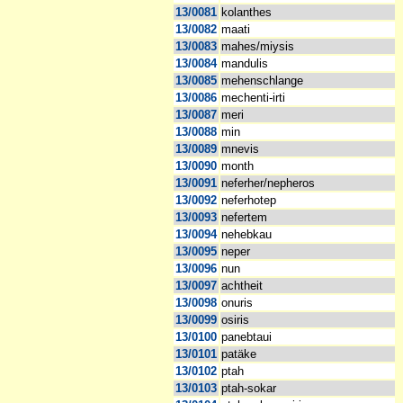
13/0081
kolanthes
13/0082
maati
13/0083
mahes/miysis
13/0084
mandulis
13/0085
mehenschlange
13/0086
mechenti-irti
13/0087
meri
13/0088
min
13/0089
mnevis
13/0090
month
13/0091
neferher/nepheros
13/0092
neferhotep
13/0093
nefertem
13/0094
nehebkau
13/0095
neper
13/0096
nun
13/0097
achtheit
13/0098
onuris
13/0099
osiris
13/0100
panebtaui
13/0101
patäke
13/0102
ptah
13/0103
ptah-sokar