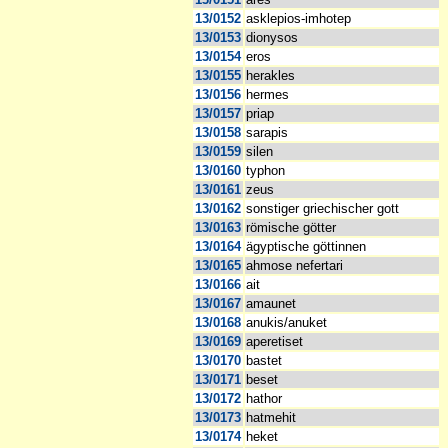
13/0152
asklepios-imhotep
13/0153
dionysos
13/0154
eros
13/0155
herakles
13/0156
hermes
13/0157
priap
13/0158
sarapis
13/0159
silen
13/0160
typhon
13/0161
zeus
13/0162
sonstiger griechischer gott
13/0163
römische götter
13/0164
ägyptische göttinnen
13/0165
ahmose nefertari
13/0166
ait
13/0167
amaunet
13/0168
anukis/anuket
13/0169
aperetiset
13/0170
bastet
13/0171
beset
13/0172
hathor
13/0173
hatmehit
13/0174
heket