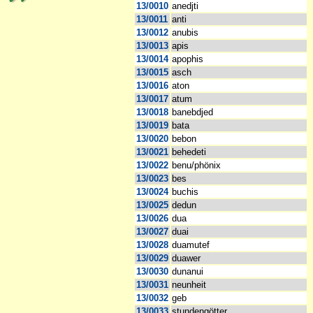
13/0010
anedjti
13/0011
anti
13/0012
anubis
13/0013
apis
13/0014
apophis
13/0015
asch
13/0016
aton
13/0017
atum
13/0018
banebdjed
13/0019
bata
13/0020
bebon
13/0021
behedeti
13/0022
benu/phönix
13/0023
bes
13/0024
buchis
13/0025
dedun
13/0026
dua
13/0027
duai
13/0028
duamutef
13/0029
duawer
13/0030
dunanui
13/0031
neunheit
13/0032
geb
13/0033
stundengötter