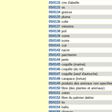
05/0132
cire d'abeille
05/0133
os
05/0134
graisse
05/0135
plume
05/0136
colle
05/0137
intestins
05/0138
poil
05/0139
corne
05/0140
ivoire
05/0141
cuir
05/0142
nacre
05/0143
parchemin
05/0144
perle
05/0145
coquille (marine)
05/0146
coquille (du nil)
05/0147
coquille (oeuf d'autruche)
05/0148
carapace (tortue)
05/0149
produits des animaux non specifie
05/0150
fibre (des plantes et animaux)
05/0151
coton
05/0152
fibre du palmier dattier
05/0153
lin
05/0154
halfa
05/0155
chanvre