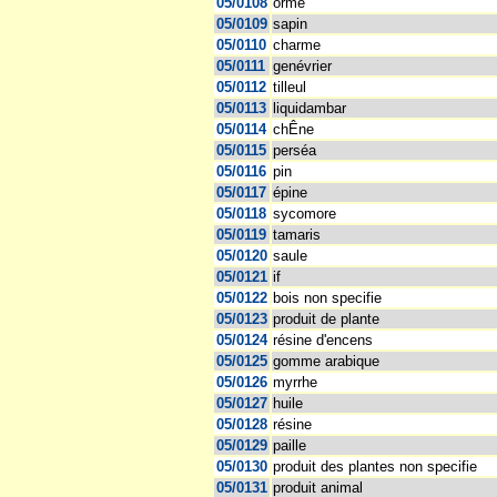
05/0108
orme
05/0109
sapin
05/0110
charme
05/0111
genévrier
05/0112
tilleul
05/0113
liquidambar
05/0114
chÊne
05/0115
perséa
05/0116
pin
05/0117
épine
05/0118
sycomore
05/0119
tamaris
05/0120
saule
05/0121
if
05/0122
bois non specifie
05/0123
produit de plante
05/0124
résine d'encens
05/0125
gomme arabique
05/0126
myrrhe
05/0127
huile
05/0128
résine
05/0129
paille
05/0130
produit des plantes non specifie
05/0131
produit animal