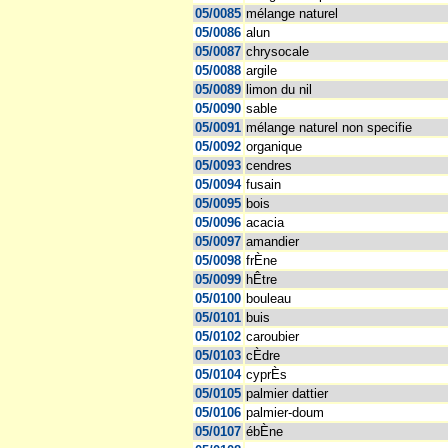
05/0085
mélange naturel
05/0086
alun
05/0087
chrysocale
05/0088
argile
05/0089
limon du nil
05/0090
sable
05/0091
mélange naturel non specifie
05/0092
organique
05/0093
cendres
05/0094
fusain
05/0095
bois
05/0096
acacia
05/0097
amandier
05/0098
frÈne
05/0099
hÊtre
05/0100
bouleau
05/0101
buis
05/0102
caroubier
05/0103
cÈdre
05/0104
cyprÈs
05/0105
palmier dattier
05/0106
palmier-doum
05/0107
ébÈne