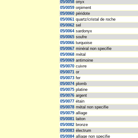
05/0058
onyx
05/0059
orpiment
05/0060
péridote
05/0061
quartz/cristal de roche
05/0062
sel
05/0064
sardonyx
05/0065
soufre
05/0066
turquoise
05/0067
minéral non specifie
05/0068
métal
05/0069
antimoine
05/0070
cuivre
05/0071
or
05/0073
fer
05/0074
plomb
05/0075
platine
05/0076
argent
05/0077
étain
05/0078
métal non specifie
05/0079
alliage
05/0081
laiton
05/0082
bronze
05/0083
électrum
05/0084
alliage non specifie