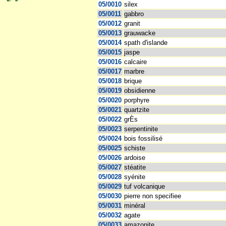
05/0010
silex
05/0011
gabbro
05/0012
granit
05/0013
grauwacke
05/0014
spath d'islande
05/0015
jaspe
05/0016
calcaire
05/0017
marbre
05/0018
brique
05/0019
obsidienne
05/0020
porphyre
05/0021
quartzite
05/0022
grÈs
05/0023
serpentinite
05/0024
bois fossilisé
05/0025
schiste
05/0026
ardoise
05/0027
stéatite
05/0028
syénite
05/0029
tuf volcanique
05/0030
pierre non specifiee
05/0031
minéral
05/0032
agate
05/0033
amazonite