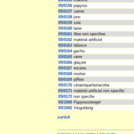
05/0156
papyrus
05/0157
canne
05/0158
jonc
05/0159
soie
05/0160
laine
05/0161
fibre non specifiee
05/0162
matérial artificiel
05/0163
faÏence
05/0164
gachis
05/0165
verre
05/0166
glaçure
05/0167
encens
05/0168
mortier
05/0169
plÂtre
05/0170
céramique/terracotta
05/0171
matériel artificiel non specifie
05/0172
non specifie
05/1000
Papyrusstengel
05/1002
Vergoldung
zurück