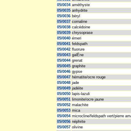
05/0034
améthyste
05/0035
anhydrite
05/0036
béryl
05/0037
cornaline
05/0038
calcédoine
05/0039
chrysoprase
05/0040
émeri
05/0041
feldspath
05/0042
fluorure
05/0043
galÈne
05/0044
grenat
05/0045
graphite
05/0046
gypse
05/0047
hématite/ocre rouge
05/0048
jade
05/0049
jadéite
05/0050
lapis-lazuli
05/0051
limonite/ocre jaune
05/0052
malachite
05/0053
mica
05/0054
microcline/feldspath vert/pierre am
05/0056
néphrite
05/0057
olivine