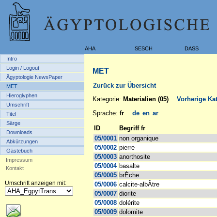
AHA
SESCH
DASS
Intro
Login / Logout
MET
Ägyptologie NewsPaper
Zurück zur Übersicht
MET
Hieroglyphen
Kategorie:
Materialien (05)
Vorherige Kat
Umschrift
Sprache:
fr
de
en
ar
Titel
Särge
ID
Begriff fr
Downloads
05/0001
non organique
Abkürzungen
05/0002
pierre
Gästebuch
05/0003
anorthosite
Impressum
05/0004
basalte
Kontakt
05/0005
brÈche
Umschrift anzeigen mit:
05/0006
calcite-albÂtre
05/0007
diorite
05/0008
dolérite
05/0009
dolomite