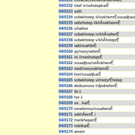
04/0152
intef iv/sehotepkarÊ
04/0153
seth
04/0154
sobekhotep iii/sekhemrÊsouadjtao
04/0155
neferhotep i/khÂsekhemrÊ
04/0156
sihathor
04/0157
sobekhotep iv/khÂneferrÊ
04/0158
sobekhotep v/khÂhoteprÊ
04/0159
iaib/ouahibrÊ
04/0160
ay/meryneferrÊ
04/0161
ini i/merihoteprÊ
04/0162
souadjtou/seÂnkhenrÊ
04/0163
ined/merysekhemrÊ
04/0164
hori/souadjkarÊ
04/0165
sobekhotep vi/meryrÊhotep
04/0166
dedoumose i/djedneferrÊ
04/0167
ibi ii
04/0168
hor ii
04/0169
se...karÊ
04/0170
senebmiou/souahenrÊ
04/0171
sekhÂenrÊ i
04/0172
merikheperrÊ
04/0173
mérikarÊ
04/0174
ameni