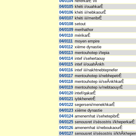
04/0104
neferkarÊ vii
04/0105
khéti i/ouahkarÊ
04/0106
khéti ii/nebkaourÊ
04/0107
khéti iii/meribrÊ
04/0108
setout
04/0109
merihathor
04/0110
mérikarÊ
04/0111
moyen empire
04/0112
xième dynastie
04/0113
mentouhotep i/tepia
04/0114
intef i/sehertaouy
04/0115
intef ii/ouahÂnkh
04/0116
intef iii/nakhtnebtepnefer
04/0117
mentouhotep ii/nebhepetrÊ
04/0118
mentouhotep iii/seÂnkhkarÊ
04/0119
mentouhotep iv/nebtaouyrÊ
04/0120
intef/qakarÊ
04/0121
iybkhenetrÊ
04/0122
segerseni/menekhkarÊ
04/0123
xiième dynastie
04/0124
amenemhat i/sehetepibrÊ
04/0125
senousret i/sésostris i/kheperkarÊ
04/0126
amenemhat ii/neboukaourÊ
04/0127
senousret ii/sésostris ii/khÂkheper