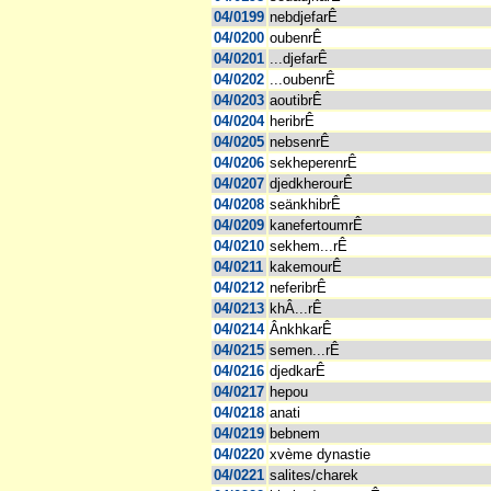
04/0199
nebdjefarÊ
04/0200
oubenrÊ
04/0201
...djefarÊ
04/0202
...oubenrÊ
04/0203
aoutibrÊ
04/0204
heribrÊ
04/0205
nebsenrÊ
04/0206
sekheperenrÊ
04/0207
djedkherourÊ
04/0208
seänkhibrÊ
04/0209
kanefertoumrÊ
04/0210
sekhem...rÊ
04/0211
kakemourÊ
04/0212
neferibrÊ
04/0213
khÂ...rÊ
04/0214
ÂnkhkarÊ
04/0215
semen...rÊ
04/0216
djedkarÊ
04/0217
hepou
04/0218
anati
04/0219
bebnem
04/0220
xvème dynastie
04/0221
salites/charek