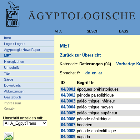
AHA
SESCH
DASS
Intro
Login / Logout
MET
Ägyptologie NewsPaper
Zurück zur Übersicht
MET
Hieroglyphen
Kategorie:
Datierungen (04)
Vorherige Ka
Umschrift
Sprache:
fr
de
en
ar
Titel
Särge
ID
Begriff fr
Downloads
04/0001
époques préhistoriques
Abkürzungen
04/0002
période paléolithique
Gästebuch
04/0003
paléolithique inférieur
Impressum
04/0004
paléolithique moyen
Kontakt
04/0005
paléolithique supérieur
Umschrift anzeigen mit:
04/0006
période néolithique
04/0007
badarien
04/0008
période chalcolithique
04/0009
nagada