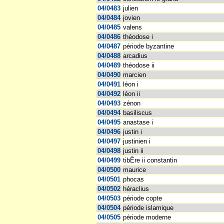
04/0483
julien
04/0484
jovien
04/0485
valens
04/0486
théodose i
04/0487
période byzantine
04/0488
arcadius
04/0489
théodose ii
04/0490
marcien
04/0491
léon i
04/0492
léon ii
04/0493
zénon
04/0494
basiliscus
04/0495
anastase i
04/0496
justin i
04/0497
justinien i
04/0498
justin ii
04/0499
tibÈre ii constantin
04/0500
maurice
04/0501
phocas
04/0502
héraclius
04/0503
période copte
04/0504
période islamique
04/0505
période moderne