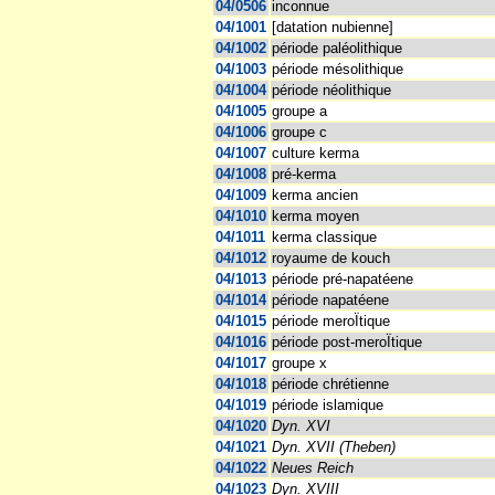
04/0506
inconnue
04/1001
[datation nubienne]
04/1002
période paléolithique
04/1003
période mésolithique
04/1004
période néolithique
04/1005
groupe a
04/1006
groupe c
04/1007
culture kerma
04/1008
pré-kerma
04/1009
kerma ancien
04/1010
kerma moyen
04/1011
kerma classique
04/1012
royaume de kouch
04/1013
période pré-napatéene
04/1014
période napatéene
04/1015
période meroÏtique
04/1016
période post-meroÏtique
04/1017
groupe x
04/1018
période chrétienne
04/1019
période islamique
04/1020
Dyn. XVI
04/1021
Dyn. XVII (Theben)
04/1022
Neues Reich
04/1023
Dyn. XVIII