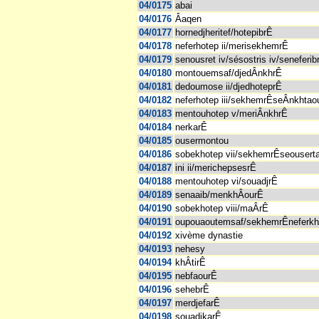
04/0175
abai
04/0176
Âaqen
04/0177
hornedjheritef/hotepibrÊ
04/0178
neferhotep ii/merisekhemrÊ
04/0179
senousret iv/sésostris iv/seneferib
04/0180
montouemsaf/djedÂnkhrÊ
04/0181
dedoumose ii/djedhoteprÊ
04/0182
neferhotep iii/sekhemrÊseÂnkhtao
04/0183
mentouhotep v/meriÂnkhrÊ
04/0184
nerkarÊ
04/0185
ousermontou
04/0186
sobekhotep vii/sekhemrÊseousert
04/0187
ini ii/merichepsesrÊ
04/0188
mentouhotep vi/souadjrÊ
04/0189
senaaib/menkhÂourÊ
04/0190
sobekhotep viii/maÂrÊ
04/0191
oupouaoutemsaf/sekhemrÊneferk
04/0192
xivème dynastie
04/0193
nehesy
04/0194
khÂtirÊ
04/0195
nebfaourÊ
04/0196
sehebrÊ
04/0197
merdjefarÊ
04/0198
souadjkarÊ