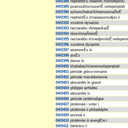
04/0388
nepheritÈs i/baenrÊ-merinetjerou
04/0389
psamouthis/ouserrÊ-setepenptah
04/0390
achoris/heker/khnemenmaÂtrÊ
04/0391
nepheritÈs ii/naiaaouroudjou ii
04/0392
xxxème dynastie
04/0393
nectanébo i/kheperkarÊ
04/0394
téos/irimaÂtenrÊ
04/0395
nectanébo ii/snedjemibrÊ-setepeni
04/0396
xxxième dynastie
04/0397
artaxerxÈs iii
04/0398
arsÈs
04/0399
darius iii
04/0400
khababach/senensetepenptah
04/0401
période gréco-romaine
04/0402
période macédonienne
04/0403
alexandre le grand
04/0404
philippe arrhidée
04/0405
alexandre iv
04/0406
période ptolémaÏque
04/0407
ptolémée i soter i
04/0408
ptolémée ii philadelphe
04/0409
arsinoé ii
04/0410
ptolémée iii évergÈte i
04/0411
bérénice ii