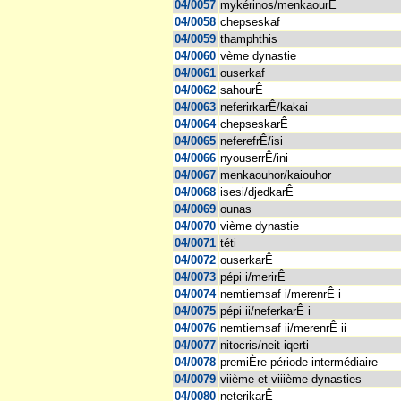
04/0057
mykérinos/menkaourÊ
04/0058
chepseskaf
04/0059
thamphthis
04/0060
vème dynastie
04/0061
ouserkaf
04/0062
sahourÊ
04/0063
neferirkarÊ/kakai
04/0064
chepseskarÊ
04/0065
neferefrÊ/isi
04/0066
nyouserrÊ/ini
04/0067
menkaouhor/kaiouhor
04/0068
isesi/djedkarÊ
04/0069
ounas
04/0070
vième dynastie
04/0071
téti
04/0072
ouserkarÊ
04/0073
pépi i/merirÊ
04/0074
nemtiemsaf i/merenrÊ i
04/0075
pépi ii/neferkarÊ i
04/0076
nemtiemsaf ii/merenrÊ ii
04/0077
nitocris/neit-iqerti
04/0078
premiÈre période intermédiaire
04/0079
viième et viiième dynasties
04/0080
neterikarÊ