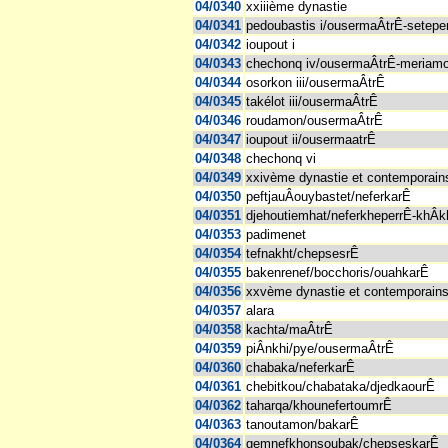
04/0340
xxiiième dynastie
04/0341
pedoubastis i/ousermaÂtrÊ-setep
04/0342
ioupout i
04/0343
chechonq iv/ousermaÂtrÊ-meriam
04/0344
osorkon iii/ousermaÂtrÊ
04/0345
takélot iii/ousermaÂtrÊ
04/0346
roudamon/ousermaÂtrÊ
04/0347
ioupout ii/ousermaatrÊ
04/0348
chechonq vi
04/0349
xxivème dynastie et contemporain
04/0350
peftjauÂouybastet/neferkarÊ
04/0351
djehoutiemhat/neferkheperrÊ-khÂ
04/0353
padimenet
04/0354
tefnakht/chepsesrÊ
04/0355
bakenrenef/bocchoris/ouahkarÊ
04/0356
xxvème dynastie et contemporain
04/0357
alara
04/0358
kachta/maÂtrÊ
04/0359
piÂnkhi/pye/ousermaÂtrÊ
04/0360
chabaka/neferkarÊ
04/0361
chebitkou/chabataka/djedkaourÊ
04/0362
taharqa/khounefertoumrÊ
04/0363
tanoutamon/bakarÊ
04/0364
gemnefkhonsoubak/chepseskarÊ