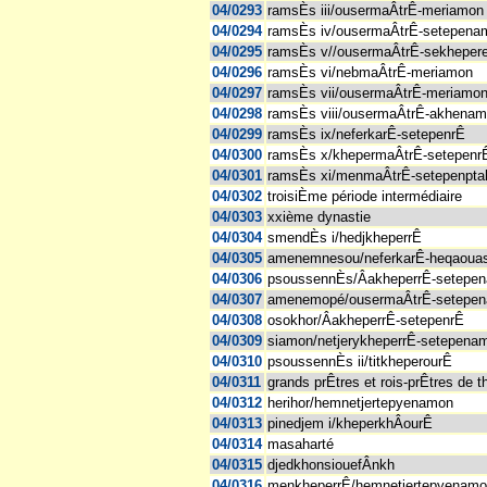
04/0293
ramsÈs iii/ousermaÂtrÊ-meriamon
04/0294
ramsÈs iv/ousermaÂtrÊ-setepena
04/0295
ramsÈs v//ousermaÂtrÊ-sekheper
04/0296
ramsÈs vi/nebmaÂtrÊ-meriamon
04/0297
ramsÈs vii/ousermaÂtrÊ-meriamon
04/0298
ramsÈs viii/ousermaÂtrÊ-akhena
04/0299
ramsÈs ix/neferkarÊ-setepenrÊ
04/0300
ramsÈs x/khepermaÂtrÊ-setepenr
04/0301
ramsÈs xi/menmaÂtrÊ-setepenpta
04/0302
troisiÈme période intermédiaire
04/0303
xxième dynastie
04/0304
smendÈs i/hedjkheperrÊ
04/0305
amenemnesou/neferkarÊ-heqaoua
04/0306
psoussennÈs/ÂakheperrÊ-setepe
04/0307
amenemopé/ousermaÂtrÊ-setepe
04/0308
osokhor/ÂakheperrÊ-setepenrÊ
04/0309
siamon/netjerykheperrÊ-setepena
04/0310
psoussennÈs ii/titkheperourÊ
04/0311
grands prÊtres et rois-prÊtres de 
04/0312
herihor/hemnetjertepyenamon
04/0313
pinedjem i/kheperkhÂourÊ
04/0314
masaharté
04/0315
djedkhonsiouefÂnkh
04/0316
menkheperrÊ/hemnetjertepyenam