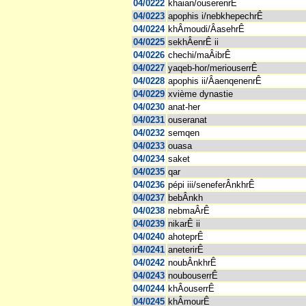
04/0222
khaian/ouserenrÊ
04/0223
apophis i/nebkhepechrÊ
04/0224
khÂmoudi/ÂasehrÊ
04/0225
sekhÂenrÊ ii
04/0226
chechi/maÂibrÊ
04/0227
yaqeb-hor/meriouserrÊ
04/0228
apophis ii/ÂaenqenenrÊ
04/0229
xvième dynastie
04/0230
anat-her
04/0231
ouseranat
04/0232
semqen
04/0233
ouasa
04/0234
saket
04/0235
qar
04/0236
pépi iii/seneferÂnkhrÊ
04/0237
bebÂnkh
04/0238
nebmaÂrÊ
04/0239
nikarÊ ii
04/0240
ahoteprÊ
04/0241
aneterirÊ
04/0242
noubÂnkhrÊ
04/0243
noubouserrÊ
04/0244
khÂouserrÊ
04/0245
khÂmourÊ