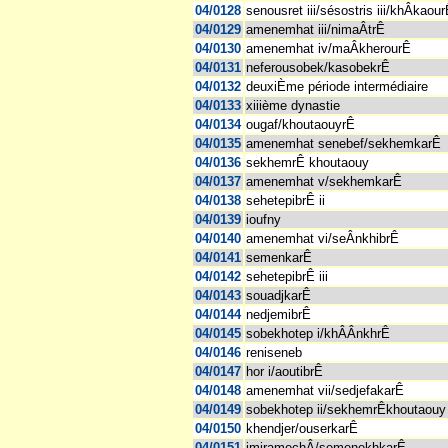
04/0128
senousret iii/sésostris iii/khÂkaou
04/0129
amenemhat iii/nimaÂtrÊ
04/0130
amenemhat iv/maÂkherourÊ
04/0131
neferousobek/kasobekrÊ
04/0132
deuxiÈme période intermédiaire
04/0133
xiiième dynastie
04/0134
ougaf/khoutaouyrÊ
04/0135
amenemhat senebef/sekhemkarÊ
04/0136
sekhemrÊ khoutaouy
04/0137
amenemhat v/sekhemkarÊ
04/0138
sehetepibrÊ ii
04/0139
ioufny
04/0140
amenemhat vi/seÂnkhibrÊ
04/0141
semenkarÊ
04/0142
sehetepibrÊ iii
04/0143
souadjkarÊ
04/0144
nedjemibrÊ
04/0145
sobekhotep i/khÂÂnkhrÊ
04/0146
reniseneb
04/0147
hor i/aoutibrÊ
04/0148
amenemhat vii/sedjefakarÊ
04/0149
sobekhotep ii/sekhemrÊkhoutaouy
04/0150
khendjer/ouserkarÊ
04/0151
imiramechÂ/semenekhkarÊ