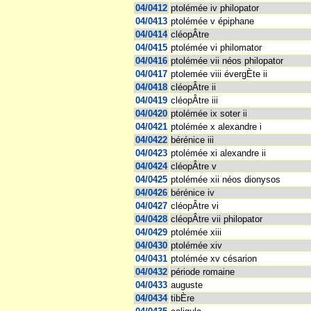
04/0412
ptolémée iv philopator
04/0413
ptolémée v épiphane
04/0414
cléopÂtre
04/0415
ptolémée vi philomator
04/0416
ptolémée vii néos philopator
04/0417
ptolemée viii évergÈte ii
04/0418
cléopÂtre ii
04/0419
cléopÂtre iii
04/0420
ptolémée ix soter ii
04/0421
ptolémée x alexandre i
04/0422
bérénice iii
04/0423
ptolémée xi alexandre ii
04/0424
cléopÂtre v
04/0425
ptolémée xii néos dionysos
04/0426
bérénice iv
04/0427
cléopÂtre vi
04/0428
cléopÂtre vii philopator
04/0429
ptolémée xiii
04/0430
ptolémée xiv
04/0431
ptolémée xv césarion
04/0432
période romaine
04/0433
auguste
04/0434
tibÈre