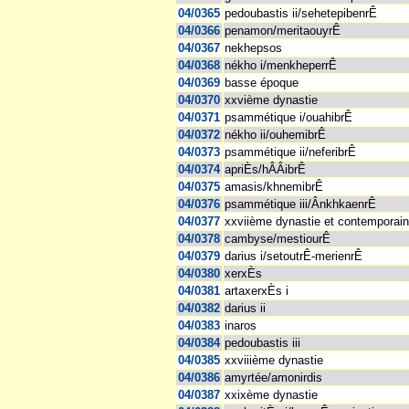
04/0365
pedoubastis ii/sehetepibenrÊ
04/0366
penamon/meritaouyrÊ
04/0367
nekhepsos
04/0368
nékho i/menkheperrÊ
04/0369
basse époque
04/0370
xxvième dynastie
04/0371
psammétique i/ouahibrÊ
04/0372
nékho ii/ouhemibrÊ
04/0373
psammétique ii/neferibrÊ
04/0374
apriÈs/hÂÂibrÊ
04/0375
amasis/khnemibrÊ
04/0376
psammétique iii/ÂnkhkaenrÊ
04/0377
xxviième dynastie et contemporai
04/0378
cambyse/mestiourÊ
04/0379
darius i/setoutrÊ-merienrÊ
04/0380
xerxÈs
04/0381
artaxerxÈs i
04/0382
darius ii
04/0383
inaros
04/0384
pedoubastis iii
04/0385
xxviiième dynastie
04/0386
amyrtée/amonirdis
04/0387
xxixème dynastie