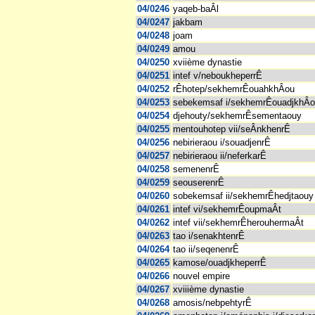
04/0246
yaqeb-baÂl
04/0247
jakbam
04/0248
joam
04/0249
amou
04/0250
xviième dynastie
04/0251
intef v/neboukheperrÊ
04/0252
rÊhotep/sekhemrÊouahkhÂou
04/0253
sebekemsaf i/sekhemrÊouadjkhÂ
04/0254
djehouty/sekhemrÊsementaouy
04/0255
mentouhotep vii/seÂnkhenrÊ
04/0256
nebirieraou i/souadjenrÊ
04/0257
nebirieraou ii/neferkarÊ
04/0258
semenenrÊ
04/0259
seouserenrÊ
04/0260
sobekemsaf ii/sekhemrÊhedjtaouy
04/0261
intef vi/sekhemrÊoupmaÂt
04/0262
intef vii/sekhemrÊherouhermaÂt
04/0263
tao i/senakhtenrÊ
04/0264
tao ii/seqenenrÊ
04/0265
kamose/ouadjkheperrÊ
04/0266
nouvel empire
04/0267
xviiième dynastie
04/0268
amosis/nebpehtyrÊ