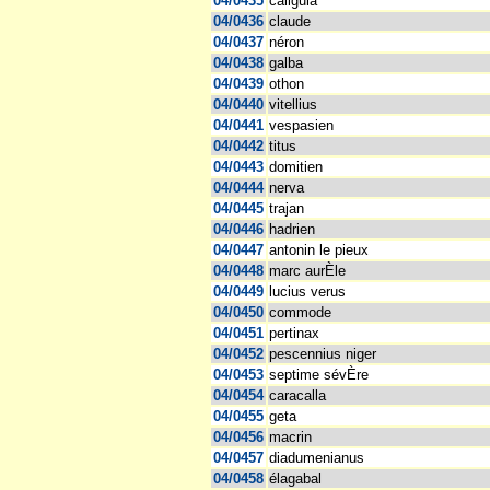
04/0435
caligula
04/0436
claude
04/0437
néron
04/0438
galba
04/0439
othon
04/0440
vitellius
04/0441
vespasien
04/0442
titus
04/0443
domitien
04/0444
nerva
04/0445
trajan
04/0446
hadrien
04/0447
antonin le pieux
04/0448
marc aurÈle
04/0449
lucius verus
04/0450
commode
04/0451
pertinax
04/0452
pescennius niger
04/0453
septime sévÈre
04/0454
caracalla
04/0455
geta
04/0456
macrin
04/0457
diadumenianus
04/0458
élagabal