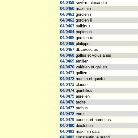
04/0459
sévÈre alexandre
04/0460
maximin
04/0461
gordien i
04/0462
gordien ii
04/0463
balbinus
04/0464
pupienus
04/0465
gordien iii
04/0466
philippe i
04/0467
dÈce/decius
04/0468
gallus et volusianus
04/0469
émilien
04/0470
valérien et gallien
04/0471
gallien
04/0472
macrin et quietus
04/0473
claude ii
04/0474
quintillius
04/0475
aurélien
04/0476
tacite
04/0477
probus
04/0478
carus
04/0479
carinus et numerius
04/0480
dioclétien
04/0481
maximin daia
04/0482
constantin le grand