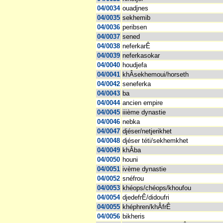
04/0034
ouadjnes
04/0035
sekhemib
04/0036
peribsen
04/0037
sened
04/0038
neferkarÊ
04/0039
neferkasokar
04/0040
houdjefa
04/0041
khÂsekhemoui/horseth
04/0042
seneferka
04/0043
ba
04/0044
ancien empire
04/0045
iiième dynastie
04/0046
nebka
04/0047
djéser/netjerikhet
04/0048
djéser téti/sekhemkhet
04/0049
khÂba
04/0050
houni
04/0051
ivème dynastie
04/0052
snéfrou
04/0053
khéops/chéops/khoufou
04/0054
djedefrÊ/didoufri
04/0055
khéphren/khÂfrÊ
04/0056
bikheris