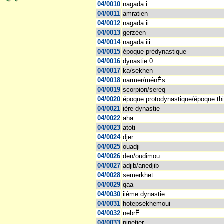
04/0010
nagada i
04/0011
amratien
04/0012
nagada ii
04/0013
gerzéen
04/0014
nagada iii
04/0015
époque prédynastique
04/0016
dynastie 0
04/0017
ka/sekhen
04/0018
narmer/ménÈs
04/0019
scorpion/sereq
04/0020
époque protodynastique/époque thi
04/0021
ière dynastie
04/0022
aha
04/0023
atoti
04/0024
djer
04/0025
ouadji
04/0026
den/oudimou
04/0027
adjib/anedjib
04/0028
semerkhet
04/0029
qaa
04/0030
iième dynastie
04/0031
hotepsekhemoui
04/0032
nebrÊ
04/0033
ninetjer