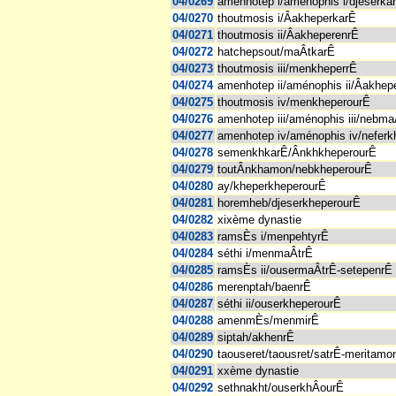
04/0269
amenhotep i/aménophis i/djeserka
04/0270
thoutmosis i/ÂakheperkarÊ
04/0271
thoutmosis ii/ÂakheperenrÊ
04/0272
hatchepsout/maÂtkarÊ
04/0273
thoutmosis iii/menkheperrÊ
04/0274
amenhotep ii/aménophis ii/Âakhep
04/0275
thoutmosis iv/menkheperourÊ
04/0276
amenhotep iii/aménophis iii/nebma
04/0277
amenhotep iv/aménophis iv/nefer
04/0278
semenkhkarÊ/ÂnkhkheperourÊ
04/0279
toutÂnkhamon/nebkheperourÊ
04/0280
ay/kheperkheperourÊ
04/0281
horemheb/djeserkheperourÊ
04/0282
xixème dynastie
04/0283
ramsÈs i/menpehtyrÊ
04/0284
séthi i/menmaÂtrÊ
04/0285
ramsÈs ii/ousermaÂtrÊ-setepenrÊ
04/0286
merenptah/baenrÊ
04/0287
séthi ii/ouserkheperourÊ
04/0288
amenmÈs/menmirÊ
04/0289
siptah/akhenrÊ
04/0290
taouseret/taousret/satrÊ-meritamo
04/0291
xxème dynastie
04/0292
sethnakht/ouserkhÂourÊ