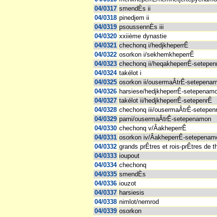
04/0317
smendÈs ii
04/0318
pinedjem ii
04/0319
psoussennÈs iii
04/0320
xxiième dynastie
04/0321
chechonq i/hedjkheperrÊ
04/0322
osorkon i/sekhemkheperrÊ
04/0323
chechonq ii/heqakheperrÊ-setepen
04/0324
takélot i
04/0325
osorkon ii/ousermaÂtrÊ-setepena
04/0326
harsiese/hedjkheperrÊ-setepenam
04/0327
takélot ii/hedjkheperrÊ-setepenrÊ
04/0328
chechonq iii/ousermaÂtrÊ-setepen
04/0329
pami/ousermaÂtrÊ-setepenamon
04/0330
chechonq v/ÂakheperrÊ
04/0331
osorkon iv/ÂakheperrÊ-setepenam
04/0332
grands prÊtres et rois-prÊtres de 
04/0333
ioupout
04/0334
chechonq
04/0335
smendÈs
04/0336
iouzot
04/0337
harsiesis
04/0338
nimlot/nemrod
04/0339
osorkon