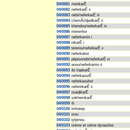
04/0081
menkarÊ
04/0082
neferkarÊ ii
04/0083
nebi/neferkarÊ iii
04/0084
chemÂi/djedkarÊ ii
04/0085
khendou/neferkarÊ iv
04/0086
merenhor
04/0087
neferkamin i
04/0088
nikarÊ i
04/0089
tererou/neferkarÊ v
04/0090
neferkahor
04/0091
pépiseneb/neferkarÊ vi
04/0092
anou/neferkamin ii
04/0093
ibi i/qakarÊ
04/0094
neferkaourÊ
04/0095
neferkaouhor
04/0096
neferirkarÊ ii
04/0097
ouadjkarÊ
04/0098
sekhemkarÊ
04/0099
iti
04/0100
imhotep
04/0101
isou
04/0102
iytjenou
04/0103
ixème et xème dynasties