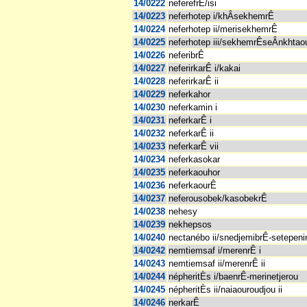
14/0222
neferefrÊ/isi
14/0223
neferhotep i/khÂsekhemrÊ
14/0224
neferhotep ii/merisekhemrÊ
14/0225
neferhotep iii/sekhemrÊseÂnkhtao
14/0226
neferibrÊ
14/0227
neferirkarÊ i/kakai
14/0228
neferirkarÊ ii
14/0229
neferkahor
14/0230
neferkamin i
14/0231
neferkarÊ i
14/0232
neferkarÊ ii
14/0233
neferkarÊ vii
14/0234
neferkasokar
14/0235
neferkaouhor
14/0236
neferkaourÊ
14/0237
neferousobek/kasobekrÊ
14/0238
nehesy
14/0239
nekhepsos
14/0240
nectanébo ii/snedjemibrÊ-setepeni
14/0242
nemtiemsaf i/merenrÊ i
14/0243
nemtiemsaf ii/merenrÊ ii
14/0244
népheritÈs i/baenrÊ-merinetjerou
14/0245
népheritÈs ii/naiaouroudjou ii
14/0246
nerkarÊ