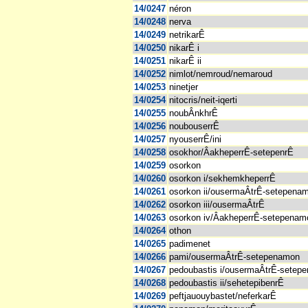
14/0247
néron
14/0248
nerva
14/0249
netrikarÊ
14/0250
nikarÊ i
14/0251
nikarÊ ii
14/0252
nimlot/nemroud/nemaroud
14/0253
ninetjer
14/0254
nitocris/neit-iqerti
14/0255
noubÂnkhrÊ
14/0256
noubouserrÊ
14/0257
nyouserrÊ/ini
14/0258
osokhor/ÂakheperrÊ-setepenrÊ
14/0259
osorkon
14/0260
osorkon i/sekhemkheperrÊ
14/0261
osorkon ii/ousermaÂtrÊ-setepena
14/0262
osorkon iii/ousermaÂtrÊ
14/0263
osorkon iv/ÂakheperrÊ-setepenam
14/0264
othon
14/0265
padimenet
14/0266
pami/ousermaÂtrÊ-setepenamon
14/0267
pedoubastis i/ousermaÂtrÊ-setep
14/0268
pedoubastis ii/sehetepibenrÊ
14/0269
peftjauouybastet/neferkarÊ