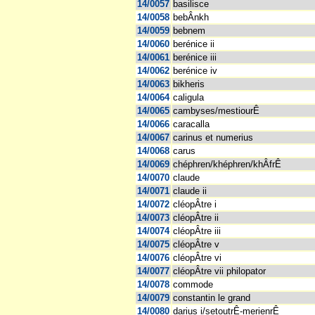
14/0057
basilisce
14/0058
bebÂnkh
14/0059
bebnem
14/0060
berénice ii
14/0061
berénice iii
14/0062
berénice iv
14/0063
bikheris
14/0064
caligula
14/0065
cambyses/mestiourÊ
14/0066
caracalla
14/0067
carinus et numerius
14/0068
carus
14/0069
chéphren/khéphren/khÂfrÊ
14/0070
claude
14/0071
claude ii
14/0072
cléopÂtre i
14/0073
cléopÂtre ii
14/0074
cléopÂtre iii
14/0075
cléopÂtre v
14/0076
cléopÂtre vi
14/0077
cléopÂtre vii philopator
14/0078
commode
14/0079
constantin le grand
14/0080
darius i/setoutrÊ-merienrÊ