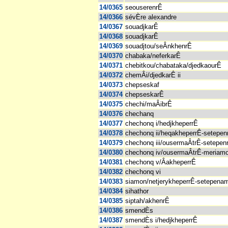
14/0365
seouserenrÊ
14/0366
sévÈre alexandre
14/0367
souadjkarÊ
14/0368
souadjkarÊ
14/0369
souadjtou/seÂnkhenrÊ
14/0370
chabaka/neferkarÊ
14/0371
chebitkou/chabataka/djedkaourÊ
14/0372
chemÂi/djedkarÊ ii
14/0373
chepseskaf
14/0374
chepseskarÊ
14/0375
chechi/maÂibrÊ
14/0376
chechanq
14/0377
chechonq i/hedjkheperrÊ
14/0378
chechonq ii/heqakheperrÊ-setepen
14/0379
chechonq iii/ousermaÂtrÊ-setepen
14/0380
chechonq iv/ousermaÂtrÊ-meriam
14/0381
chechonq v/ÂakheperrÊ
14/0382
chechonq vi
14/0383
siamon/netjerykheperrÊ-setepena
14/0384
sihathor
14/0385
siptah/akhenrÊ
14/0386
smendÈs
14/0387
smendÈs i/hedjkheperrÊ