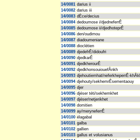
14/0081
darius ii
14/0082
darius iii
14/0083
dÈce/decius
14/0084
dedoumose i/djedneferrÊ
14/0085
dedoumose ii/djedhoteprÊ
14/0086
den/oudimou
14/0087
diadoumeniane
14/0088
dioclétien
14/0089
djedefrÊ/didoufri
14/0090
djedkarÊ
14/0091
djedkherourÊ
14/0092
djedkhonsouiouefÂnkh
14/0093
djehoutiemhat/neferkheperrÊ-khÂ
14/0094
djehouty/sekhemrÊsementaouy
14/0095
djer
14/0096
djéser téti/sekhemkhet
14/0097
djéser/netjerikhet
14/0098
domitien
14/0099
ay/meryneferrÊ
14/0100
élagabal
14/0101
galba
14/0102
gallien
14/0103
gallus et volusianus