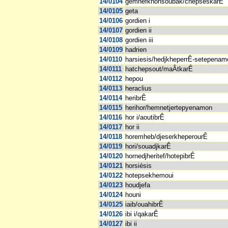
14/0104
gemnefkhonsoubak/chepseskarÊ
14/0105
geta
14/0106
gordien i
14/0107
gordien ii
14/0108
gordien iii
14/0109
hadrien
14/0110
harsiesis/hedjkheperrÊ-setepenam
14/0111
hatchepsout/maÂtkarÊ
14/0112
hepou
14/0113
heraclius
14/0114
heribrÊ
14/0115
herihor/hemnetjertepyenamon
14/0116
hor i/aoutibrÊ
14/0117
hor ii
14/0118
horemheb/djeserkheperourÊ
14/0119
hori/souadjkarÊ
14/0120
hornedjheritef/hotepibrÊ
14/0121
horsiésis
14/0122
hotepsekhemoui
14/0123
houdjefa
14/0124
houni
14/0125
iaib/ouahibrÊ
14/0126
ibi i/qakarÊ
14/0127
ibi ii