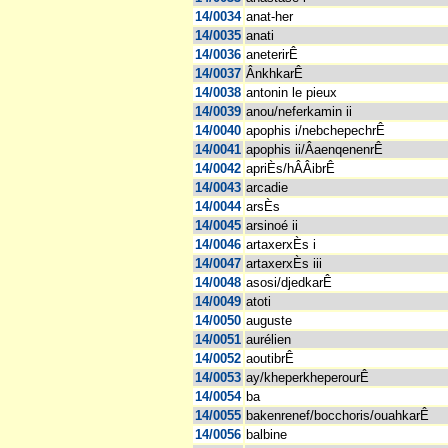
14/0034
anat-her
14/0035
anati
14/0036
aneterirÊ
14/0037
ÂnkhkarÊ
14/0038
antonin le pieux
14/0039
anou/neferkamin ii
14/0040
apophis i/nebchepechrÊ
14/0041
apophis ii/ÂaenqenenrÊ
14/0042
apriÈs/hÂÂibrÊ
14/0043
arcadie
14/0044
arsÈs
14/0045
arsinoé ii
14/0046
artaxerxÈs i
14/0047
artaxerxÈs iii
14/0048
asosi/djedkarÊ
14/0049
atoti
14/0050
auguste
14/0051
aurélien
14/0052
aoutibrÊ
14/0053
ay/kheperkheperourÊ
14/0054
ba
14/0055
bakenrenef/bocchoris/ouahkarÊ
14/0056
balbine