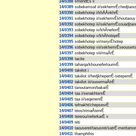
14/0388
smendÈs ii
14/0389
sobekemsaf ii/sekhemrÊchedjtaou
14/0390
sobekhotep i/khÂÂnkhrÊ
14/0391
sobekhotep ii/sekhemrÊkhoutaouy
14/0392
sobekhotep iii/sekhemrÊsouadjtao
14/0393
sobekhotep iv/khÂneferrÊ
14/0394
sobekhotep v/khÂhoteprÊ
14/0395
sobekhotep vi/meryrÊhotep
14/0396
sobekhotep vii/sekhemrÊseousert
14/0397
sobekhotep viii/maÂrÊ
14/0398
tacite
14/0399
taharqa/khounefertoumrÊ
14/0400
takélot i
14/0401
takélot ii/hedjkheperrÊ-setepenrÊ
14/0402
takélot iii/ousermaÂtrÊ
14/0403
tanoutamon/bakarÊ
14/0404
taa i/senakhtenrÊ
14/0405
taa ii/seqenenrÊ
14/0406
tefnakht/chepsesrÊ
14/0407
téos/irimaÂtenrÊ
14/0408
tererou/neferkarÊ v
14/0409
téti
14/0410
taouseret/taousret/satrÊ-meritamo
14/0411
thamphthis