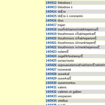
14/0412
théodose i
14/0413
théodose ii
14/0414
tibÈre
14/0415
tibÈre ii constantin
14/0416
titus
14/0417
trajan
14/0418
toutÂnkhamon/nebkheperourÊ
14/0419
thouthmosis i/ÂakheperkarÊ
14/0420
thouthmosis ii/ÂakheperenrÊ
14/0421
thouthmosis iii/menkheperrÊ
14/0422
thouthmosis iv/menkheperourÊ
14/0423
oubenrÊ
14/0424
ougaf/khoutaouyrÊ
14/0425
ounas/ounis
14/0426
oupouaoutemsaf/sekhemrÊneferk
14/0427
ouseranat
14/0428
ouserkaf
14/0429
ouserkarÊ
14/0430
ousermontou
14/0431
valens
14/0432
valérien et gallien
14/0433
vespasien
14/0434
vitellius