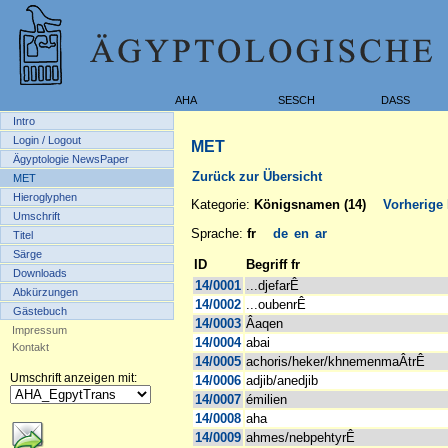
AHA
SESCH
DASS
Intro
Login / Logout
MET
Ägyptologie NewsPaper
Zurück zur Übersicht
MET
Hieroglyphen
Kategorie:
Königsnamen (14)
Vorherige 
Umschrift
Sprache:
fr
de
en
ar
Titel
Särge
ID
Begriff fr
Downloads
14/0001
...djefarÊ
Abkürzungen
14/0002
...oubenrÊ
Gästebuch
14/0003
Âaqen
Impressum
14/0004
abai
Kontakt
14/0005
achoris/heker/khnemenmaÂtrÊ
Umschrift anzeigen mit:
14/0006
adjib/anedjib
14/0007
émilien
14/0008
aha
14/0009
ahmes/nebpehtyrÊ