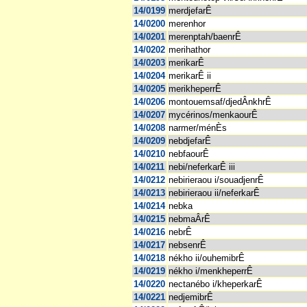
14/0199
merdjefarÊ
14/0200
merenhor
14/0201
merenptah/baenrÊ
14/0202
merihathor
14/0203
merikarÊ
14/0204
merikarÊ ii
14/0205
merikheperrÊ
14/0206
montouemsaf/djedÂnkhrÊ
14/0207
mycérinos/menkaourÊ
14/0208
narmer/ménÈs
14/0209
nebdjefarÊ
14/0210
nebfaourÊ
14/0211
nebi/neferkarÊ iii
14/0212
nebirieraou i/souadjenrÊ
14/0213
nebirieraou ii/neferkarÊ
14/0214
nebka
14/0215
nebmaÂrÊ
14/0216
nebrÊ
14/0217
nebsenrÊ
14/0218
nékho ii/ouhemibrÊ
14/0219
nékho i/menkheperrÊ
14/0220
nectanébo i/kheperkarÊ
14/0221
nedjemibrÊ