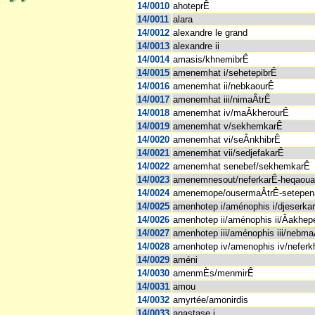
14/0010
ahoteprÊ
14/0011
alara
14/0012
alexandre le grand
14/0013
alexandre ii
14/0014
amasis/khnemibrÊ
14/0015
amenemhat i/sehetepibrÊ
14/0016
amenemhat ii/nebkaourÊ
14/0017
amenemhat iii/nimaÂtrÊ
14/0018
amenemhat iv/maÂkherourÊ
14/0019
amenemhat v/sekhemkarÊ
14/0020
amenemhat vi/seÂnkhibrÊ
14/0021
amenemhat vii/sedjefakarÊ
14/0022
amenemhat senebef/sekhemkarÊ
14/0023
amenemnesout/neferkarÊ-heqaoua
14/0024
amenemope/ousermaÂtrÊ-setepe
14/0025
amenhotep i/aménophis i/djeserka
14/0026
amenhotep ii/aménophis ii/Âakhep
14/0027
amenhotep iii/aménophis iii/nebma
14/0028
amenhotep iv/amenophis iv/nefer
14/0029
améni
14/0030
amenmÈs/menmirÊ
14/0031
amou
14/0032
amyrtée/amonirdis
14/0033
anastase i