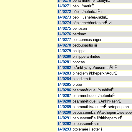
14/0270
penamon/meritaouyrÊ
14/0271
pépi i/merirÊ
14/0272
pépi ii/neferkarÊ i
14/0273
pépi iii/sneferÂnkhrÊ
14/0274
pépiseneb/neferkarÊ vi
14/0275
peribsen
14/0276
pertinax
14/0277
pescennius niger
14/0278
pedoubastis iii
14/0279
philippe i
14/0280
philippe arrhidée
14/0281
phocas
14/0282
piÂnkhy/pye/ousermaÂtrÊ
14/0283
pinedjem i/kheperkhÂourÊ
14/0284
pinedjem ii
14/0285
probe
14/0286
psammétique i/ouahibrÊ
14/0287
psammétique ii/neferibrÊ
14/0288
psammétique iii/ÂnkhkaenrÊ
14/0289
psamouthis/ouserrÊ-setepenptah
14/0290
psoussennÈs i/ÂakheperrÊ-setep
14/0291
psoussennÈs ii/titkheperourÊ
14/0292
psoussennÈs iii
14/0293
ptolémée i soter i