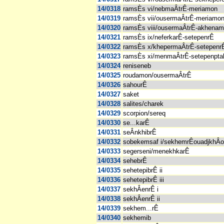
14/0318
ramsÈs vi/nebmaÂtrÊ-meriamon
14/0319
ramsÈs vii/ousermaÂtrÊ-meriamon
14/0320
ramsÈs viii/ousermaÂtrÊ-akhena
14/0321
ramsÈs ix/neferkarÊ-setepenrÊ
14/0322
ramsÈs x/khepermaÂtrÊ-setepenr
14/0323
ramsÈs xi/menmaÂtrÊ-setepenpta
14/0324
reniseneb
14/0325
roudamon/ousermaÂtrÊ
14/0326
sahourÊ
14/0327
saket
14/0328
salites/charek
14/0329
scorpion/sereq
14/0330
se...karÊ
14/0331
seÂnkhibrÊ
14/0332
sobekemsaf i/sekhemrÊouadjkhÂ
14/0333
segerseni/menekhkarÊ
14/0334
sehebrÊ
14/0335
sehetepibrÊ ii
14/0336
sehetepibrÊ iii
14/0337
sekhÂenrÊ i
14/0338
sekhÂenrÊ ii
14/0339
sekhem...rÊ
14/0340
sekhemib