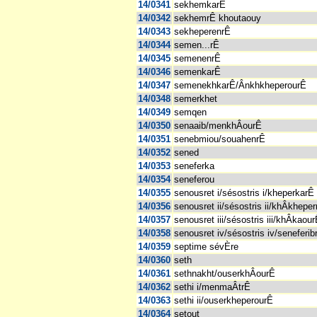
14/0341
sekhemkarÊ
14/0342
sekhemrÊ khoutaouy
14/0343
sekheperenrÊ
14/0344
semen...rÊ
14/0345
semenenrÊ
14/0346
semenkarÊ
14/0347
semenekhkarÊ/ÂnkhkheperourÊ
14/0348
semerkhet
14/0349
semqen
14/0350
senaaib/menkhÂourÊ
14/0351
senebmiou/souahenrÊ
14/0352
sened
14/0353
seneferka
14/0354
seneferou
14/0355
senousret i/sésostris i/kheperkarÊ
14/0356
senousret ii/sésostris ii/khÂkheper
14/0357
senousret iii/sésostris iii/khÂkaou
14/0358
senousret iv/sésostris iv/seneferib
14/0359
septime sévÈre
14/0360
seth
14/0361
sethnakht/ouserkhÂourÊ
14/0362
sethi i/menmaÂtrÊ
14/0363
sethi ii/ouserkheperourÊ
14/0364
setout