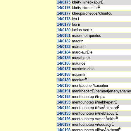
14/0175
khéty ii/nebkaourÊ
14/0176
khéty iii/meriibrÊ
14/0177
khéops/chéops/khoufou
14/0178
léo i
14/0179
léo ii
14/0180
lucius verus
14/0181
macrin et quietus
14/0182
macrin
14/0183
marcien
14/0184
marc-aurÈle
14/0185
masaharté
14/0186
maurice
14/0187
maximin daia
14/0188
maximin
14/0189
menkarÊ
14/0190
menkaouhor/kaiouhor
14/0191
menkheperrÊ/hemnetjertepyenam
14/0192
mentouhotep i/tepia
14/0193
mentouhotep ii/nebhepetrÊ
14/0194
mentouhotep iii/seÂnkhkarÊ
14/0195
mentouhotep iv/nebtaouyrÊ
14/0196
mentouhotep v/meriÂnkhrÊ
14/0197
mentouhotep vi/souadjrÊ
14/0198
mentouhotep vii/seÂnkhenrÊ