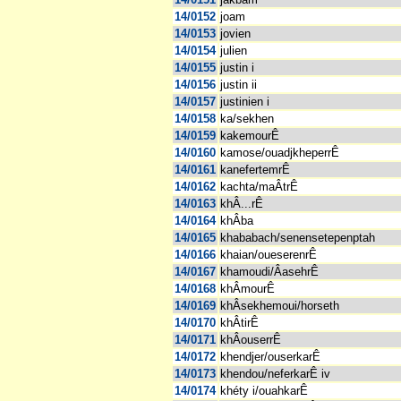
14/0152
joam
14/0153
jovien
14/0154
julien
14/0155
justin i
14/0156
justin ii
14/0157
justinien i
14/0158
ka/sekhen
14/0159
kakemourÊ
14/0160
kamose/ouadjkheperrÊ
14/0161
kanefertemrÊ
14/0162
kachta/maÂtrÊ
14/0163
khÂ...rÊ
14/0164
khÂba
14/0165
khababach/senensetepenptah
14/0166
khaian/oueserenrÊ
14/0167
khamoudi/ÂasehrÊ
14/0168
khÂmourÊ
14/0169
khÂsekhemoui/horseth
14/0170
khÂtirÊ
14/0171
khÂouserrÊ
14/0172
khendjer/ouserkarÊ
14/0173
khendou/neferkarÊ iv
14/0174
khéty i/ouahkarÊ