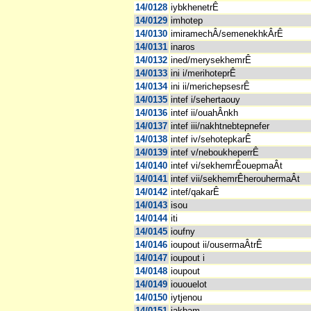
14/0128
iybkhenetrÊ
14/0129
imhotep
14/0130
imiramechÂ/semenekhkÂrÊ
14/0131
inaros
14/0132
ined/merysekhemrÊ
14/0133
ini i/merihoteprÊ
14/0134
ini ii/merichepsesrÊ
14/0135
intef i/sehertaouy
14/0136
intef ii/ouahÂnkh
14/0137
intef iii/nakhtnebtepnefer
14/0138
intef iv/sehotepkarÊ
14/0139
intef v/neboukheperrÊ
14/0140
intef vi/sekhemrÊouepmaÂt
14/0141
intef vii/sekhemrÊherouhermaÂt
14/0142
intef/qakarÊ
14/0143
isou
14/0144
iti
14/0145
ioufny
14/0146
ioupout ii/ousermaÂtrÊ
14/0147
ioupout i
14/0148
ioupout
14/0149
iououelot
14/0150
iytjenou
14/0151
jakbam