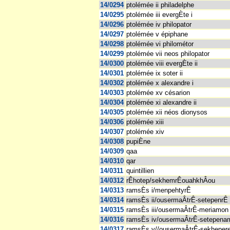
14/0294
ptolémée ii philadelphe
14/0295
ptolémée iii evergÈte i
14/0296
ptolémée iv philopator
14/0297
ptolémée v épiphane
14/0298
ptolémée vi philométor
14/0299
ptolémée vii neos philopator
14/0300
ptolémée viii evergÈte ii
14/0301
ptolémée ix soter ii
14/0302
ptolémée x alexandre i
14/0303
ptolémée xv césarion
14/0304
ptolémée xi alexandre ii
14/0305
ptolémée xii néos dionysos
14/0306
ptolémée xiii
14/0307
ptolémée xiv
14/0308
pupiÈne
14/0309
qaa
14/0310
qar
14/0311
quintillien
14/0312
rÊhotep/sekhemrÊouahkhÂou
14/0313
ramsÈs i/menpehtyrÊ
14/0314
ramsÈs ii/ousermaÂtrÊ-setepenrÊ
14/0315
ramsÈs iii/ousermaÂtrÊ-meriamon
14/0316
ramsÈs iv/ousermaÂtrÊ-setepena
14/0317
ramsÈs v//ousermaÂtrÊ-sekheper