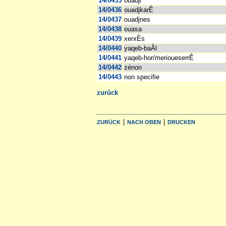
14/0435
ouadji
14/0436
ouadjkarÊ
14/0437
ouadjnes
14/0438
ouasa
14/0439
xerxÈs
14/0440
yaqeb-baÂl
14/0441
yaqeb-hor/merioueserrÊ
14/0442
zénon
14/0443
non specifie
zurück
|
|
ZURÜCK
NACH OBEN
DRUCKEN